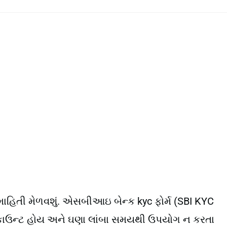
ૂર્ણ માહિતી મેળવશું. એસબીઆઇ બેન્ક kyc ફોર્મ (SBI KYC
ં એકાઉન્ટ હોય અને ઘણા લાંબા સમયથી ઉપયોગ ન કરતા