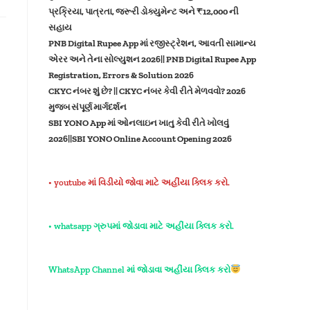
પ્રક્રિયા, પાત્રતા, જરૂરી ડોક્યુમેન્ટ અને ₹12,000 ની
સહાય
PNB Digital Rupee App માં રજીસ્ટ્રેશન, આવતી સામાન્ય
એરર અને તેના સોલ્યુશન 2026|| PNB Digital Rupee App
Registration, Errors & Solution 2026
CKYC નંબર શું છે? || CKYC નંબર કેવી રીતે મેળવવો? 2026
મુજબ સંપૂર્ણ માર્ગદર્શન
SBI YONO App માં ઓનલાઇન ખાતુ કેવી રીતે ખોલવું
2026||SBI YONO Online Account Opening 2026
• youtube માં વિડીયો જોવા માટે અહીંયા ક્લિક કરો.
• whatsapp ગ્રુપમાં જોડાવા માટે અહીંયા ક્લિક કરો.
WhatsApp Channel માં જોડાવા અહીંયા ક્લિક કરો