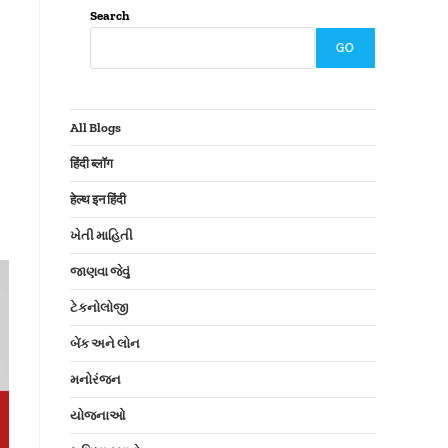
Search
GO
All Blogs
हिंदी ब्लॉग
हेल्थ इन हिंदी
ખેતી માહિતી
જાણવા જેવું
ટેકનોલોજી
બેંક અને લોન
મનોરંજન
યોજનાઓ