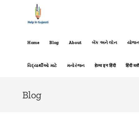
Home
Blog
About
બેંક અને લોન
યોજ
વિદ્યાર્થીઓ માટે
મનોરંજન
हेल्थ इन हिंदी
हिंदी ब्ल
Blog