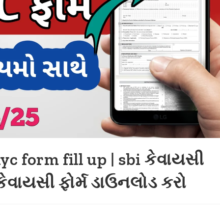
kyc form fill up | sbi કેવાયસી
નું કેવાયસી ફોર્મ ડાઉનલોડ કરો