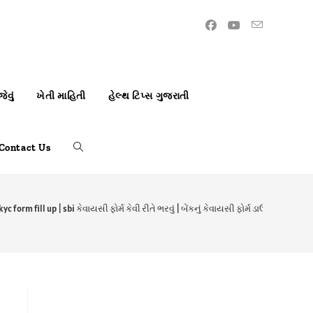
ેવું
ખેતી માહિતી
હેલ્થ ટિપ્સ ગુજરાતી
Contact Us
 kyc form fill up | sbi કેવાયસી ફોર્મ કેવી રીતે ભરવું | બેંકનું કેવાયસી ફોર્મ ડાઉનલોડ કરો