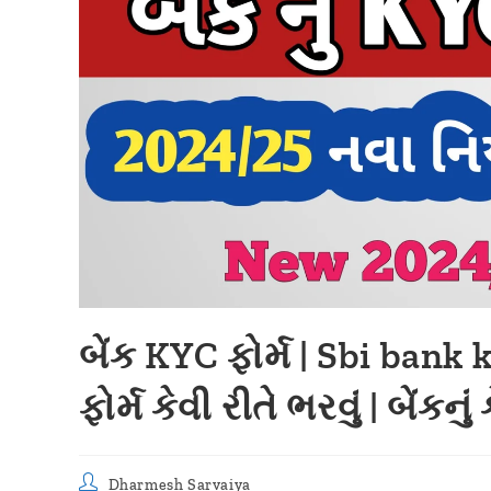
બેંક KYC ફોર્મ | Sbi bank 
ફોર્મ કેવી રીતે ભરવું | બેંક
Dharmesh Sarvaiya