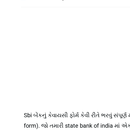
Sbi બેંકનું કેવાયસી ફોર્મ કેવી રીતે ભરવું સંપ
form). જો તમારી state bank of india મા