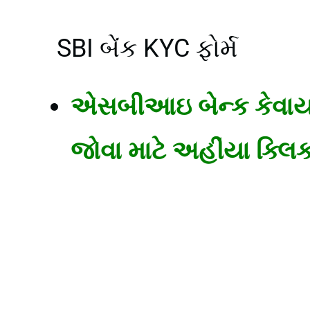
SBI બેંક KYC ફોર્મ
એસબીઆઇ બેન્ક કેવાયસી 
જોવા માટે અહીંયા ક્લિક