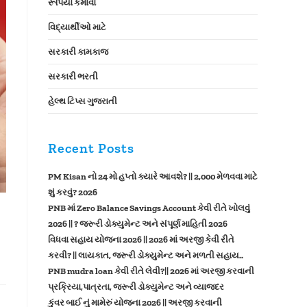
રૂપિયા કમાવો
વિદ્યાર્થીઓ માટે
સરકારી કામકાજ
સરકારી ભરતી
હેલ્થ ટિપ્સ ગુજરાતી
Recent Posts
PM Kisan નો 24 મો હપ્તો ક્યારે આવશે? || 2,000 મેળવવા માટે
શું કરવું? 2026
PNB માં Zero Balance Savings Account કેવી રીતે ખોલવું
2026 || ? જરૂરી ડોક્યુમેન્ટ અને સંપૂર્ણ માહિતી 2026
વિધવા સહાય યોજના 2026 || 2026 માં અરજી કેવી રીતે
કરવી? || લાયકાત, જરૂરી ડોક્યુમેન્ટ અને મળતી સહાય..
PNB mudra loan કેવી રીતે લેવી?|| 2026 માં અરજી કરવાની
પ્રક્રિયા,પાત્રતા, જરૂરી ડોક્યુમેન્ટ અને વ્યાજદર
કુંવર બાઈ નું મામેરું યોજના 2026 || અરજી કરવાની