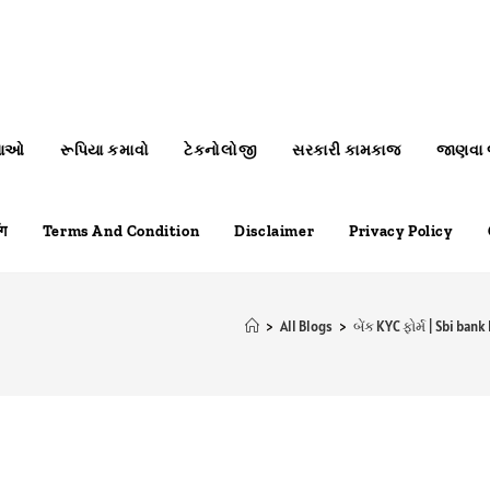
નાઓ
રૂપિયા કમાવો
ટેકનોલોજી
સરકારી કામકાજ
જાણવા જ
ॉग
Terms And Condition
Disclaimer
Privacy Policy
>
All Blogs
>
બેંક KYC ફોર્મ | Sbi bank