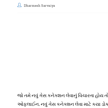
Post
Dharmesh Sarvaiya
author:
જો તમે નવું ગેસ કનેક્શન લેવાનું વિચારતા હો
ઓફલાઈન. નવું ગેસ કનેક્શન લેવા માટે કયા ડોક