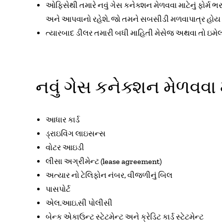
ઓફિસેથી તમારે નવું ગેસ કનેક્શન મેળવવા માટેનું ફોર્મ ભર
અને આપવાનો રહેશે. જો તમને સબસીડી મળવાપાત્ર હોય તો 
ત્યારબાદ ડીલર તમારી બધી માહિતી મેસેજ અથવા તો ઇમેલ દ્
નવું ગેસ કનેક્શન મેળવવા મ
આધાર કાર્ડ
ડ્રાઇવિંગ લાઇસન્સ
વોટર આઇડી
લીસા અગ્રીમેન્ટ (lease agreement)
અત્યાર નો ટેલિફોન નંબર, વીજળીનું બિલ
પાસપોર્ટ
એલ.આઇ.સી પોલીસી
બેન્ક એકાઉન્ટ સ્ટેટમેન્ટ અને ક્રેડિટ કાર્ડ સ્ટેટમેન્ટ