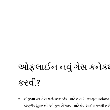
ઓફલાઈન નવું ગેસ કનેક્શન 
કરવી?
ઓફલાઈન ગેસ કનેક્શન લેવા માટે તમારી નજીક Indane ગે
ડિસ્ટ્રીબ્યુટર ની ઓફિસ મેળવવા માટે વેબસાઈટ પરથી તમ