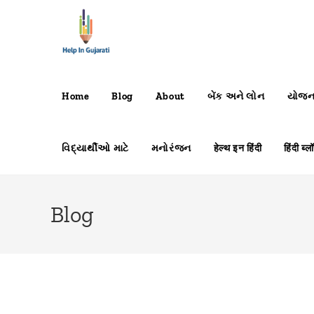
Skip
to
content
Home
Blog
About
બેંક અને લોન
યોજ
વિદ્યાર્થીઓ માટે
મનોરંજન
हेल्थ इन हिंदी
हिंदी ब्ल
Blog