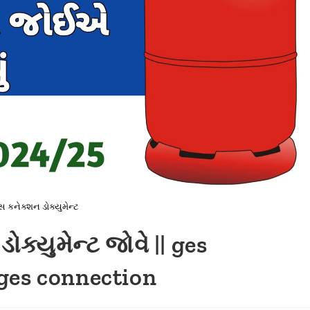
ેસ કનેક્શન ડોક્યુમેન્ટ
ડોક્યુમેન્ટ જોવે || ges
ges connection