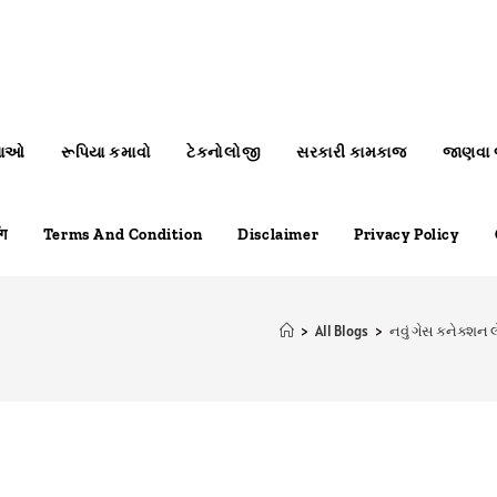
નાઓ
રૂપિયા કમાવો
ટેકનોલોજી
સરકારી કામકાજ
જાણવા જ
ॉग
Terms And Condition
Disclaimer
Privacy Policy
>
All Blogs
>
નવું ગેસ કનેક્શન લ