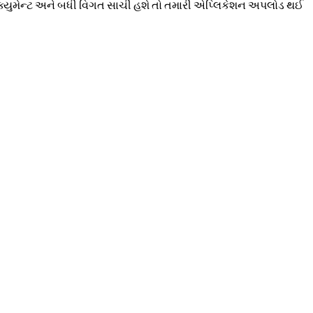
ડોક્યુમેન્ટ અને બધી વિગત સાચી હશે તો તમારી એપ્લિકેશન અપલોડ થઈ