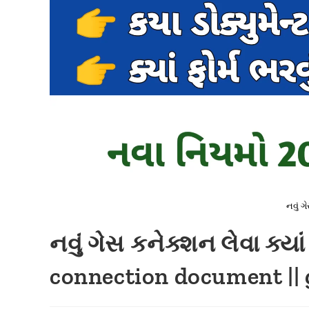
નવું ગ
નવું ગેસ કનેક્શન લેવા ક્યાં 
connection document || 