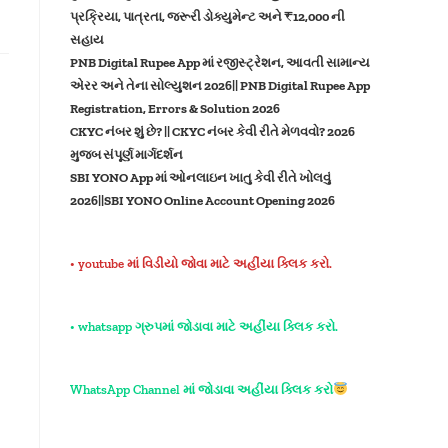
પ્રક્રિયા, પાત્રતા, જરૂરી ડોક્યુમેન્ટ અને ₹12,000 ની
સહાય
PNB Digital Rupee App માં રજીસ્ટ્રેશન, આવતી સામાન્ય
એરર અને તેના સોલ્યુશન 2026|| PNB Digital Rupee App
Registration, Errors & Solution 2026
CKYC નંબર શું છે? || CKYC નંબર કેવી રીતે મેળવવો? 2026
મુજબ સંપૂર્ણ માર્ગદર્શન
SBI YONO App માં ઓનલાઇન ખાતુ કેવી રીતે ખોલવું
2026||SBI YONO Online Account Opening 2026
• youtube માં વિડીયો જોવા માટે અહીંયા ક્લિક કરો.
• whatsapp ગ્રુપમાં જોડાવા માટે અહીંયા ક્લિક કરો.
WhatsApp Channel માં જોડાવા અહીંયા ક્લિક કરો