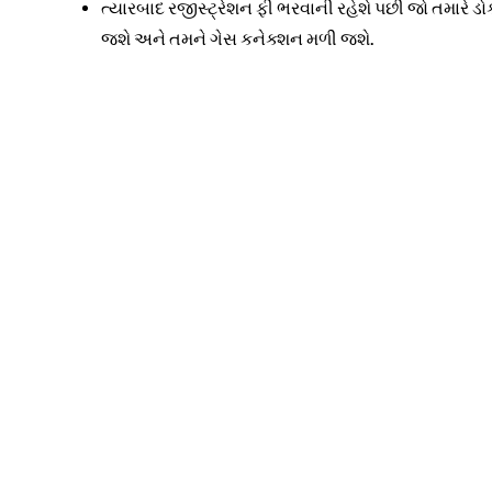
ત્યારબાદ રજીસ્ટ્રેશન ફી ભરવાની રહેશે પછી જો તમારે 
જશે અને તમને ગેસ કનેક્શન મળી જશે.