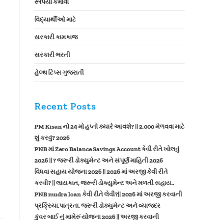
રૂપિયા કમાવો
વિદ્યાર્થીઓ માટે
સરકારી કામકાજ
સરકારી ભરતી
હેલ્થ ટિપ્સ ગુજરાતી
Recent Posts
PM Kisan નો 24 મો હપ્તો ક્યારે આવશે? || 2,000 મેળવવા માટે
શું કરવું? 2026
PNB માં Zero Balance Savings Account કેવી રીતે ખોલવું
2026 || ? જરૂરી ડોક્યુમેન્ટ અને સંપૂર્ણ માહિતી 2026
વિધવા સહાય યોજના 2026 || 2026 માં અરજી કેવી રીતે
કરવી? || લાયકાત, જરૂરી ડોક્યુમેન્ટ અને મળતી સહાય..
PNB mudra loan કેવી રીતે લેવી?|| 2026 માં અરજી કરવાની
પ્રક્રિયા,પાત્રતા, જરૂરી ડોક્યુમેન્ટ અને વ્યાજદર
કુંવર બાઈ નું મામેરું યોજના 2026 || અરજી કરવાની