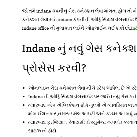
જો તમે indane કંપનીનું ગેસ કનેક્શન લેવા માંગતા હો
કનેક્શન લેવા માટે indane કંપનીની ઓફિસિયલ વેબસાઈટ 
indane office ની મુલાકાત લઈને ઓફલાઈન લઈ શકો છો.
In
Indane નું નવું ગેસ કનેક
પ્રોસેસ કરવી?
ઓનલાઇન ગેસ કનેક્શન લેવા નીચે સ્ટેપ આપેલા છે એ સ્
Indane ની ઓફિસિયલ વેબસાઈટ પર જઈને ન્યુ ગેસ કનેક્
ત્યારબાદ એક એપ્લિકેશન ફોર્મ ખુલશે એ વ્યવસ્થિત ભરવાનું
મોબાઈલ નંબર ,તમારું ઇમેલ આઇડી અને કેપ્ચર આ બધું વ્
ત્યારબાદ ફરજિયાત કેવાયસી ડોક્યુમેન્ટ અપલોડ કરવાના રહે
સાઇઝ નો ફોટો.