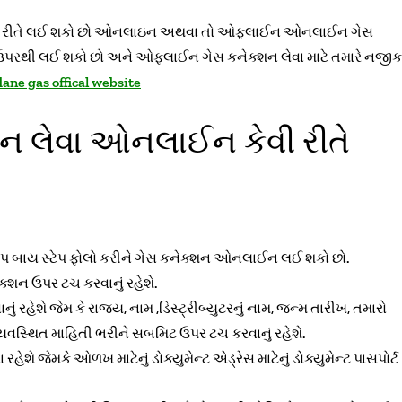
ય તો બે રીતે લઈ શકો છો ઓનલાઇન અથવા તો ઓફલાઈન ઓનલાઈન ગેસ
ઉપરથી લઈ શકો છો અને ઓફલાઈન ગેસ કનેક્શન લેવા માટે તમારે નજીક
dane gas offical website
્શન લેવા ઓનલાઈન કેવી રીતે
ટેપ બાય સ્ટેપ ફોલો કરીને ગેસ કનેક્શન ઓનલાઈન લઈ શકો છો.
શન ઉપર ટચ કરવાનું રહેશે.
 રહેશે જેમ કે રાજ્ય, નામ ,ડિસ્ટ્રીબ્યુટરનું નામ, જન્મ તારીખ, તમારો
યવસ્થિત માહિતી ભરીને સબમિટ ઉપર ટચ કરવાનું રહેશે.
શે જેમકે ઓળખ માટેનું ડોક્યુમેન્ટ એડ્રેસ માટેનું ડોક્યુમેન્ટ પાસપોર્ટ