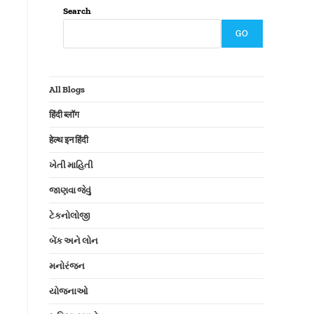
Search
GO
All Blogs
हिंदी ब्लॉग
हेल्थ इन हिंदी
ખેતી માહિતી
જાણવા જેવું
ટેકનોલોજી
બેંક અને લોન
મનોરંજન
યોજનાઓ