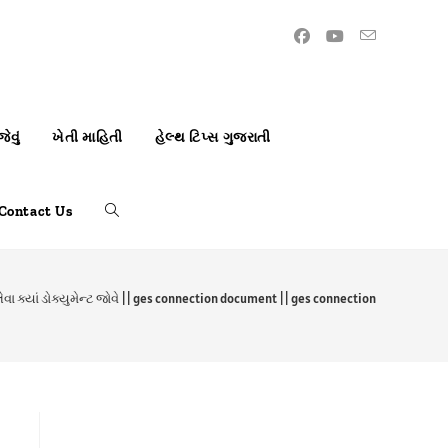
ેવું
ખેતી માહિતી
હેલ્થ ટિપ્સ ગુજરાતી
Contact Us
Toggle
website
ેવા ક્યાં ડોક્યુમેન્ટ જોવે || ges connection document || ges connection
search