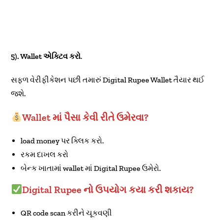
5). Wallet એક્ટિવ કરો
.
સફળ વેરીફીકેશન પછી તમારું Digital Rupee Wallet તૈયાર થઈ
જશે.
Wallet માં પૈસા કેવી રીતે ઉમેરવા?
load money પર ક્લિક કરો.
રકમ દાખલ કરો
બેન્ક ખાતામાં wallet માં Digital Rupee ઉમેરો.
Digital Rupee નો ઉપયોગ કયા કરી શકાય?
QR code scan કરીને ચૂકવણી