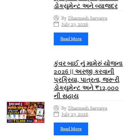
ડોક્યુમેન્ટ અને વ્યાજદર
By
Dharmesh Sarvaiya
July 23, 2026
Read More
કુંવર બાઈ નું મામેરું યોજના
2026 || અરજી કરવાની
પ્રક્રિયા, પાત્રતા, જરૂરી
ડોક્યુમેન્ટ અને ₹12,000
ની સહાય
By
Dharmesh Sarvaiya
July 23, 2026
Read More