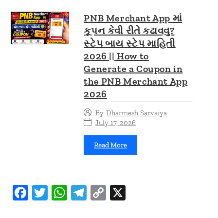
PNB Merchant App માં
કૂપન કેવી રીતે કઢાવવુ?
સ્ટેપ બાય સ્ટેપ માહિતી
2026 || How to
Generate a Coupon in
the PNB Merchant App
2026
By
Dharmesh Sarvaiya
July 17, 2026
Read More
F
T
W
T
C
X
ac
w
h
el
o