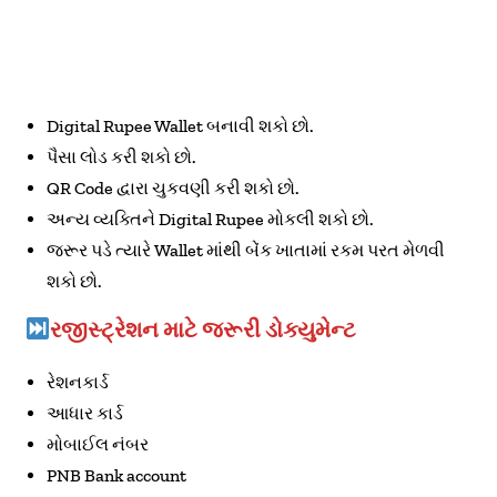
Digital Rupee Wallet બનાવી શકો છો.
પૈસા લોડ કરી શકો છો.
QR Code દ્વારા ચુકવણી કરી શકો છો.
અન્ય વ્યક્તિને Digital Rupee મોકલી શકો છો.
જરૂર પડે ત્યારે Wallet માંથી બેંક ખાતામાં રકમ પરત મેળવી
શકો છો.
રજીસ્ટ્રેશન માટે જરૂરી ડોક્યુમેન્ટ
રેશનકાર્ડ
આધાર કાર્ડ
મોબાઈલ નંબર
PNB Bank account