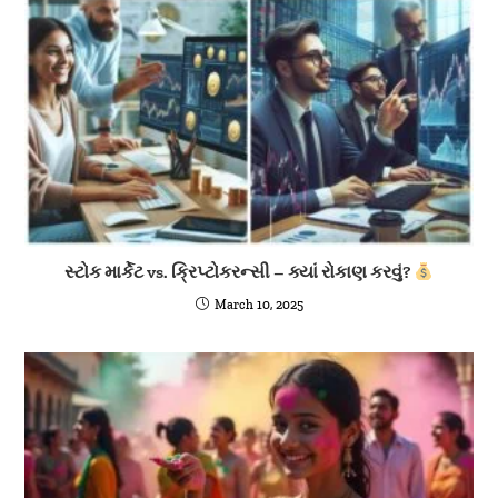
સ્ટોક માર્કેટ vs. ક્રિપ્ટોકરન્સી – ક્યાં રોકાણ કરવું?
March 10, 2025