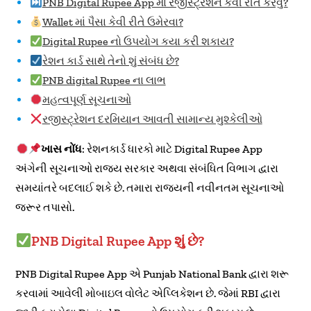
PNB Digital Rupee App માં રજીસ્ટ્રેશન કેવી રીતે કરવું?
Wallet માં પૈસા કેવી રીતે ઉમેરવા?
Digital Rupee નો ઉપયોગ કયા કરી શકાય?
રેશન કાર્ડ સાથે તેનો શું સંબંધ છે?
PNB digital Rupee ના લાભ
મહત્વપૂર્ણ સૂચનાઓ
રજીસ્ટ્રેશન દરમિયાન આવતી સામાન્ય મુશ્કેલીઓ
ખાસ નોંધ
: રેશનકાર્ડ ધારકો માટે Digital Rupee App
અંગેની સૂચનાઓ રાજ્ય સરકાર અથવા સંબંધિત વિભાગ દ્વારા
સમયાંતરે બદલાઈ શકે છે. તમારા રાજ્યની નવીનતમ સૂચનાઓ
જરૂર તપાસો.
PNB Digital Rupee App શું છે?
PNB Digital Rupee App એ Punjab National Bank દ્વારા શરૂ
કરવામાં આવેલી મોબાઇલ વોલેટ એપ્લિકેશન છે. જેમાં RBI દ્વારા