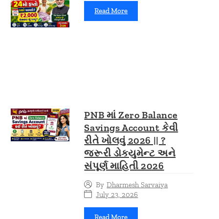
Read More
PNB માં Zero Balance
Savings Account કેવી
રીતે ખોલવું 2026 || ?
જરૂરી ડોક્યુમેન્ટ અને
સંપૂર્ણ માહિતી 2026
By
Dharmesh Sarvaiya
July 23, 2026
Read More