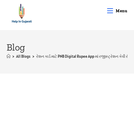
Skip
to
Menu
content
Blog
>
All Blogs
>
રેશન કાર્ડ માટે PNB Digital Rupee App માં રજીસ્ટ્રેશન કેવી રી