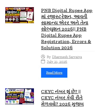
PNB Digital Rupee App
માં રજીસ્ટ્રેશન, આવતી
સામાન્ય એરર અને તેના
સોલ્યુશન 2026|| PNB
Digital Rupee App
Registration, Errors &
Solution 2026
By
Dharmesh Sarvaiya
July 21, 2026
Read More
CKYC નંબર શું છે? ||
CKYC નંબર કેવી રીતે
મેળવવો? 2026 મુજબ