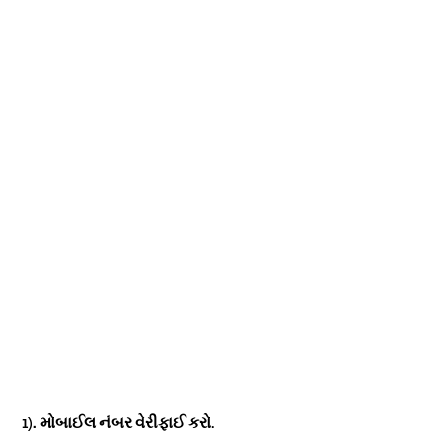
1). મોબાઈલ નંબર વેરીફાઈ કરો
.