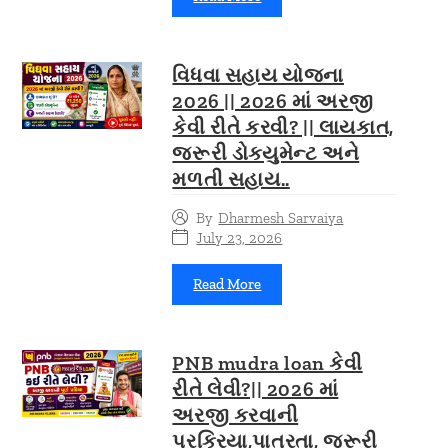
વિધવા સહાય યોજના
2026 || 2026 માં અરજી
કેવી રીતે કરવી? || લાયકાત,
જરૂરી ડોક્યુમેન્ટ અને
મળતી સહાય..
By
Dharmesh Sarvaiya
July 23, 2026
Read More
PNB mudra loan કેવી
રીતે લેવી?|| 2026 માં
અરજી કરવાની
પ્રક્રિયા,પાત્રતા, જરૂરી