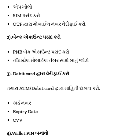
એપ ખોલો
SIM પસંદ કરો
OTP દ્વારા મોબાઈલ નંબર વેરીફાઈ કરો.
2).બેન્ક એકાઉન્ટ પસંદ કરો
PNB બેંક એકાઉન્ટ પસંદ કરો
નોંધાયેલ મોબાઈલ નંબર સાથે ખાતું જોડો
3). Debit card દ્વારા વેરીફાઈ કરો
તમારા ATM/Debit card દ્વારા માહિતી દાખલ કરો.
કાર્ડ નંબર
Expiry Date
CVV
4).Wallet PIN બનાવો