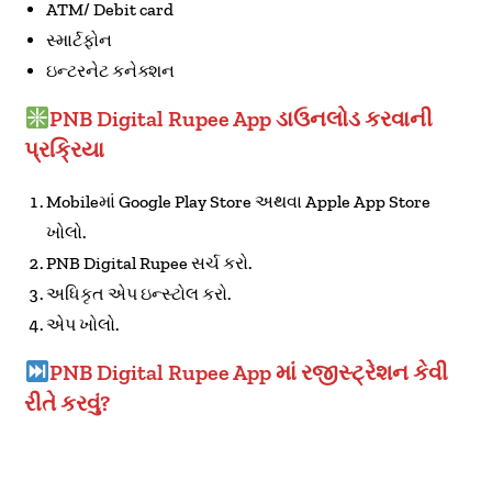
ATM/ Debit card
સ્માર્ટફોન
ઇન્ટરનેટ કનેક્શન
PNB Digital Rupee App ડાઉનલોડ કરવાની
પ્રક્રિયા
Mobileમાં Google Play Store અથવા Apple App Store
ખોલો.
PNB Digital Rupee સર્ચ કરો.
અધિકૃત એપ ઇન્સ્ટોલ કરો.
એપ ખોલો.
PNB Digital Rupee App માં રજીસ્ટ્રેશન કેવી
રીતે કરવું?