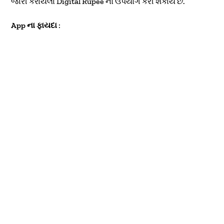
જારી કરાયેલા Digital Rupee નો ઉપયોગ કરી શકાય છે.
App ના ફાયદા
: