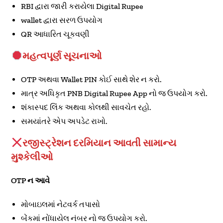
RBI દ્વારા જારી કરાયેલા Digital Rupee
wallet દ્વારા સરળ ઉપયોગ
QR આધારિત ચૂકવણી
મહત્વપૂર્ણ સૂચનાઓ
OTP અથવા Wallet PIN કોઈ સાથે શેર ન કરો.
માત્ર અધિકૃત PNB Digital Rupee App નો જ ઉપયોગ કરો.
શંકાસ્પદ લિંક અથવા કોલથી સાવચેત રહો.
સમયાંતરે એપ અપડેટ રાખો.
રજીસ્ટ્રેશન દરમિયાન આવતી સામાન્ય
મુશ્કેલીઓ
OTP ન આવે
મોબાઇલમાં નેટવર્ક તપાસો
બેંકમાં નોંધાયેલ નંબર નો જ ઉપયોગ કરો.