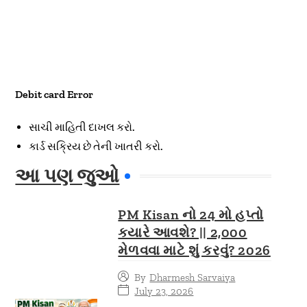
Debit card Error
સાચી માહિતી દાખલ કરો.
કાર્ડ સક્રિય છે તેની ખાતરી કરો.
આ પણ જુઓ
PM Kisan નો 24 મો હપ્તો
ક્યારે આવશે? || 2,000
મેળવવા માટે શું કરવું? 2026
By
Dharmesh Sarvaiya
July 23, 2026